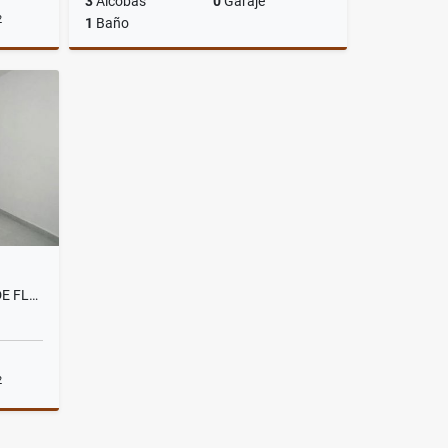
3
Alcobas
0
Garaje
2
1
Baño
Venta
Arriendos
$900.000
LOCAL EN ARRIENDO CENTRO DE FLORIDABLANCA
2
riendos