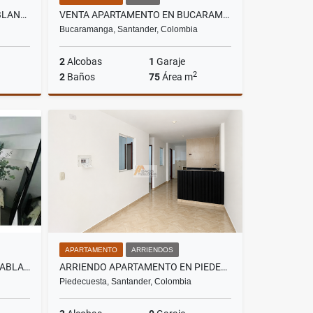
ARRIENDO LOCAL EN FLORIDABLANCA - BARRIO PALMERAS
VENTA APARTAMENTO EN BUCARAMANGA - CONJUNTO LA FLORA
Bucaramanga, Santander, Colombia
2
Alcobas
1
Garaje
2
2
Baños
75
Área m
riendos
Venta
$450.000.000
APARTAMENTO
ARRIENDOS
VENTA CASA LAGOS III - FLORIDABLANCA
ARRIENDO APARTAMENTO EN PIEDECUESTA - PALERMO 1
Piedecuesta, Santander, Colombia