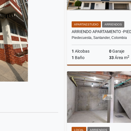
APARTAESTUDIO
ARRIENDOS
Piedecuesta, Santander, Colombia
1
Alcobas
0
Garaje
2
1
Baño
33
Área m
Ar
$700.000
LOCAL
ARRIENDOS