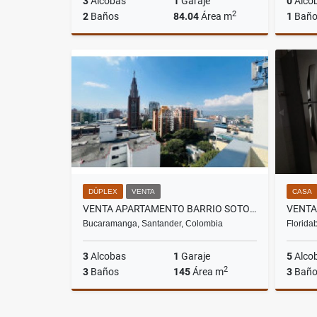
3
Alcobas
1
Garaje
0
Alco
2
2
Baños
84.04
Área m
1
Bañ
Venta
$290.000.000
DÚPLEX
VENTA
CASA
VENTA APARTAMENTO BARRIO SOTOMAYOR - BUCARAMANGA
Bucaramanga, Santander, Colombia
Florida
3
Alcobas
1
Garaje
5
Alco
2
3
Baños
145
Área m
3
Baño
Venta