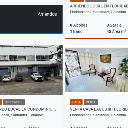
Floridablanca, Santander, Colombia
Arriendos
0
Alcobas
0
Garaje
2
1
Baño
45
Área m
Ar
$800.000
ARRIENDOS
CASA
VENTA
ARRIENDO LOCAL EN CONDOMINIO RESERVA CAÑAVERAL - FLORIDABLANCA
blanca, Santander, Colombia
Floridablanca, Santander, Colombia