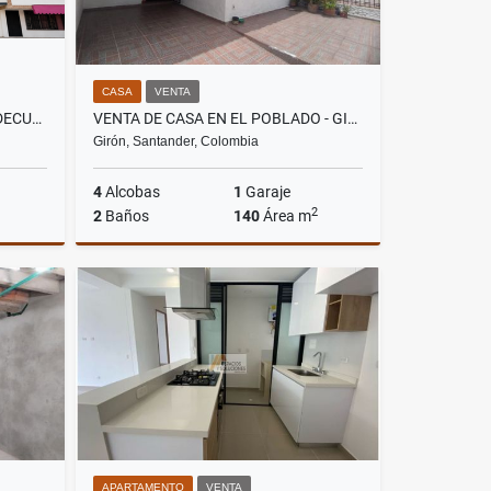
CASA
VENTA
ARRIENDO APARTAMENTO -PIEDECUESTA MOLINOS DEL VIENTO
VENTA DE CASA EN EL POBLADO - GIRÓN
Girón, Santander, Colombia
4
Alcobas
1
Garaje
2
2
Baños
140
Área m
riendos
Venta
$450.000.000
APARTAMENTO
VENTA