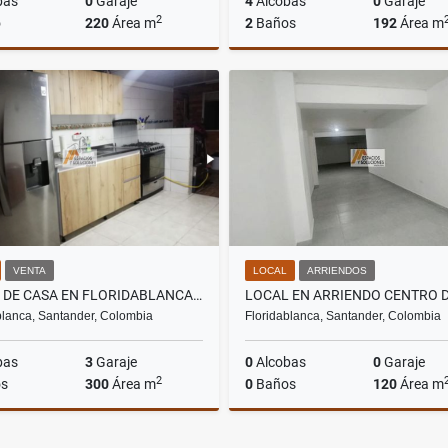
bas
0
Garaje
4
Alcobas
0
Garaje
2
o
220
Área m
2
Baños
192
Área m
Arriendos
$10.150.000
$395.000.000
VENTA
LOCAL
ARRIENDOS
VENTA DE CASA EN FLORIDABLANCA - CIUDAD VALENCIA
blanca, Santander, Colombia
Floridablanca, Santander, Colombia
bas
3
Garaje
0
Alcobas
0
Garaje
2
s
300
Área m
0
Baños
120
Área m
Venta
Ar