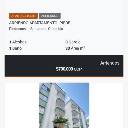
APARTAESTUDIO
ARRIENDOS
ARRIENDO APARTAMENTO -PIEDE…
Piedecuesta, Santander, Colombia
1
Alcobas
0
Garaje
2
1
Baño
33
Área m
Arriendos
$700.000
COP