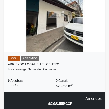
LOCAL
ARRIENDOS
ARRIENDO LOCAL EN EL CENTRO
Bucaramanga, Santander, Colombia
0
Alcobas
0
Garaje
2
1
Baño
62
Área m
Arriendos
$2.350.000
COP