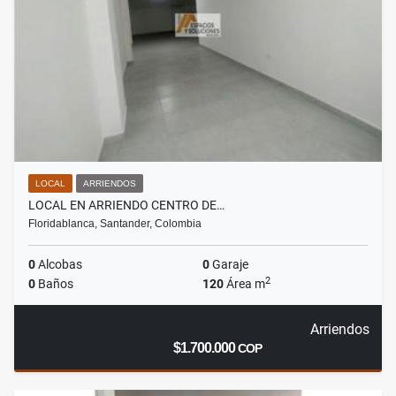
LOCAL
ARRIENDOS
LOCAL EN ARRIENDO CENTRO DE…
Floridablanca, Santander, Colombia
0
Alcobas
0
Garaje
2
0
Baños
120
Área m
Arriendos
$1.700.000
COP