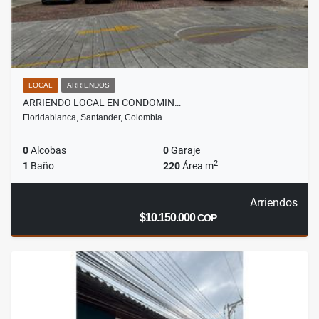
LOCAL
ARRIENDOS
ARRIENDO LOCAL EN CONDOMIN…
Floridablanca, Santander, Colombia
0
Alcobas
0
Garaje
2
1
Baño
220
Área m
Arriendos
$10.150.000
COP