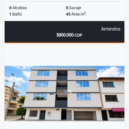
0
Alcobas
0
Garaje
2
1
Baño
45
Área m
Arriendos
$800.000
COP