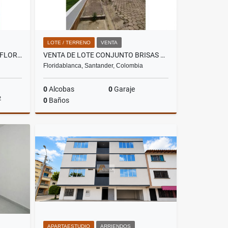
LOTE / TERRENO
VENTA
VENTA APARTAMENTO DUPLEX FLORIDABLANCA - MONTICELO
VENTA DE LOTE CONJUNTO BRISAS DE RUITOQUE
Floridablanca, Santander, Colombia
0
Alcobas
0
Garaje
2
0
Baños
Venta
Venta
$280.000.000
APARTAESTUDIO
ARRIENDOS