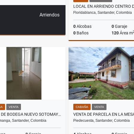
Floridablanca, Santander, Colombia
Arriendos
0
Alcobas
0
Garaje
0
Baños
120
Área m
Ar
$1.700.000
GA
VENTA
CABAÑA
VENTA
VENTA DE BODEGA NUEVO SOTOMAYOR
manga, Santander, Colombia
Piedecuesta, Santander, Colombia