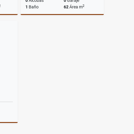
0
Alcobas
0
Garaje
2
2
1
Baño
62
Área m
Venta
Arriendos
$2.350.000
riendos