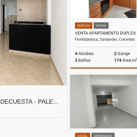
DÚPLEX
VENTA
Floridablanca, Santander, Colombia
4
Alcobas
2
Garaje
3
Baños
174
Área m
$800.000.000
DECUESTA - PALE…
LOCAL
ARRIENDOS