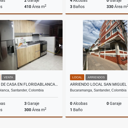
bas
2
Garaje
4
Alcobas
0
Garaje
2
s
410
Área m
3
Baños
330
Área m
Venta
$1.400.000.000
$920.000.000
VENTA
LOCAL
ARRIENDOS
VENTA DE CASA EN FLORIDABLANCA - CIUDAD VALENCIA
ARRIENDO LOCAL SAN MIGUEL
blanca, Santander, Colombia
Bucaramanga, Santander, Colombia
bas
3
Garaje
0
Alcobas
0
Garaje
2
s
300
Área m
1
Baño
Venta
Ar