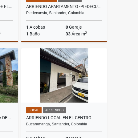
LOCAL EN ARRIENDO CENTRO DE FLORIDABLANCA
ARRIENDO APARTAMENTO -PIEDECUESTA MOLINOS DEL VIENTO
Piedecuesta, Santander, Colombia
1
Alcobas
0
Garaje
2
2
1
Baño
33
Área m
riendos
Arriendos
$700.000
LOCAL
ARRIENDOS
VENTA DE PARCELA EN LA MESA DE LOS SANTOS
ARRIENDO LOCAL EN EL CENTRO
Bucaramanga, Santander, Colombia