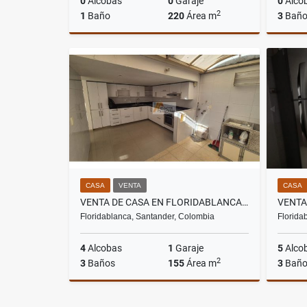
0
Alcobas
0
Garaje
0
Alco
2
1
Baño
220
Área m
3
Baño
Arriendos
$10.150.000
CASA
VENTA
CASA
VENTA DE CASA EN FLORIDABLANCA - CONJUNTO VILLA CAÑAVERAL
Floridablanca, Santander, Colombia
Florida
4
Alcobas
1
Garaje
5
Alco
2
3
Baños
155
Área m
3
Baño
Venta