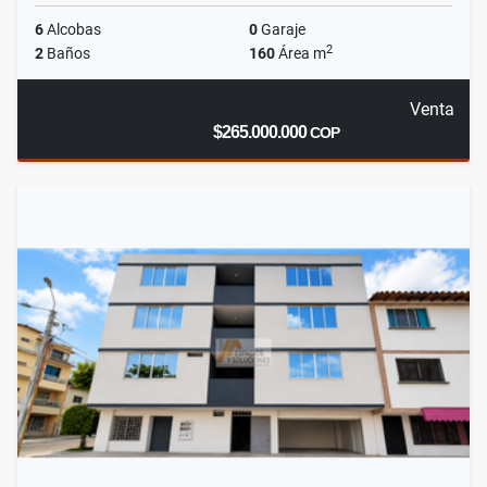
6
Alcobas
0
Garaje
2
2
Baños
160
Área m
Venta
$265.000.000
COP