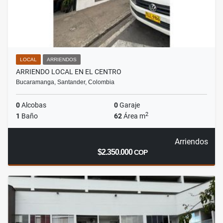
LOCAL
ARRIENDOS
ARRIENDO LOCAL EN EL CENTRO
Bucaramanga, Santander, Colombia
0
Alcobas
0
Garaje
2
1
Baño
62
Área m
Arriendos
$2.350.000
COP