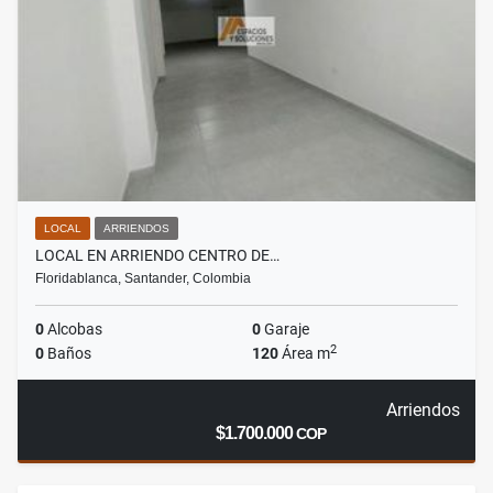
LOCAL
ARRIENDOS
LOCAL EN ARRIENDO CENTRO DE…
Floridablanca, Santander, Colombia
0
Alcobas
0
Garaje
2
0
Baños
120
Área m
Arriendos
$1.700.000
COP