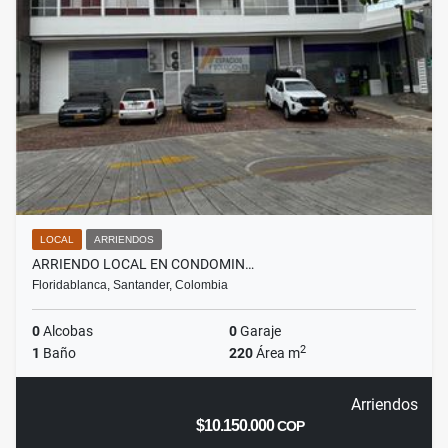
LOCAL
ARRIENDOS
ARRIENDO LOCAL EN CONDOMIN…
Floridablanca, Santander, Colombia
0
Alcobas
0
Garaje
2
1
Baño
220
Área m
Arriendos
$10.150.000
COP