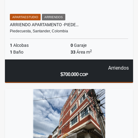
APARTAESTUDIO
ARRIENDOS
ARRIENDO APARTAMENTO -PIEDE…
Piedecuesta, Santander, Colombia
1
Alcobas
0
Garaje
2
1
Baño
33
Área m
Arriendos
$700.000
COP