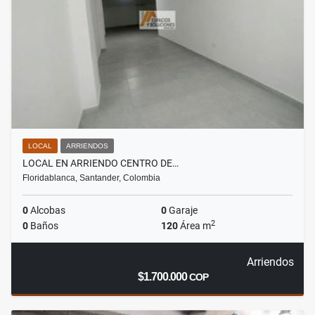
LOCAL
ARRIENDOS
LOCAL EN ARRIENDO CENTRO DE…
Floridablanca, Santander, Colombia
0
Alcobas
0
Garaje
2
0
Baños
120
Área m
Arriendos
$1.700.000
COP