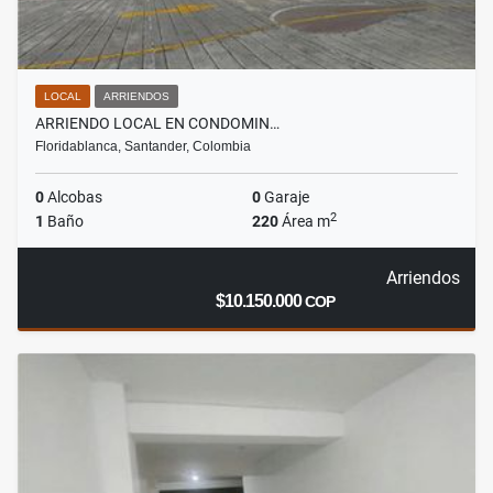
LOCAL
ARRIENDOS
ARRIENDO LOCAL EN CONDOMIN…
Floridablanca, Santander, Colombia
0
Alcobas
0
Garaje
2
1
Baño
220
Área m
Arriendos
$10.150.000
COP