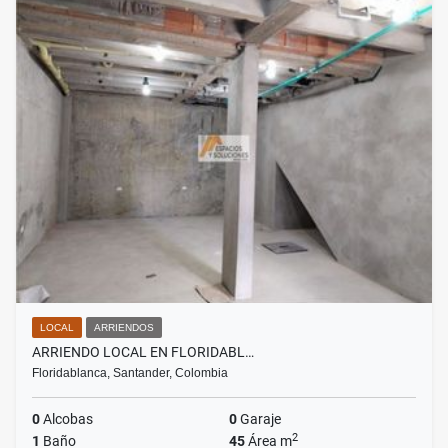
LOCAL
ARRIENDOS
ARRIENDO LOCAL EN FLORIDABL…
Floridablanca, Santander, Colombia
0
Alcobas
0
Garaje
2
1
Baño
45
Área m