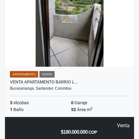
APARTAMENTO
VENTA
VENTA APARTAMENTO BARRIO L…
Bucaramanga, Santander, Colombia
3
Alcobas
0
Garaje
2
1
Baño
52
Área m
Venta
$180.000.000
COP