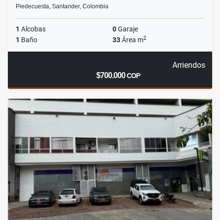
Piedecuesta, Santander, Colombia
1
Alcobas
0
Garaje
2
1
Baño
33
Área m
Arriendos
$700.000
COP