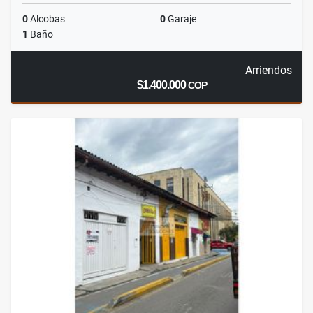
0
Alcobas
0
Garaje
1
Baño
Arriendos
$1.400.000
COP