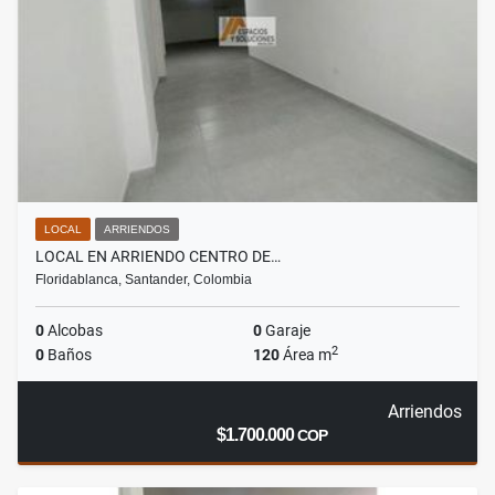
LOCAL
ARRIENDOS
LOCAL EN ARRIENDO CENTRO DE…
Floridablanca, Santander, Colombia
0
Alcobas
0
Garaje
2
0
Baños
120
Área m
Arriendos
$1.700.000
COP