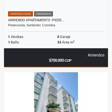
APARTAESTUDIO
ARRIENDOS
ARRIENDO APARTAMENTO -PIEDE…
Piedecuesta, Santander, Colombia
1
Alcobas
0
Garaje
2
1
Baño
33
Área m
Arriendos
$700.000
COP