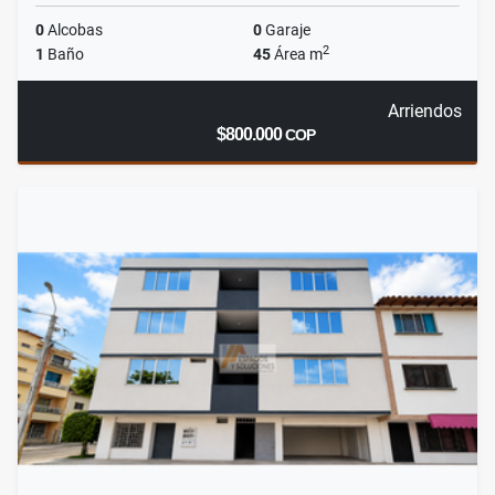
0
Alcobas
0
Garaje
2
1
Baño
45
Área m
Arriendos
$800.000
COP