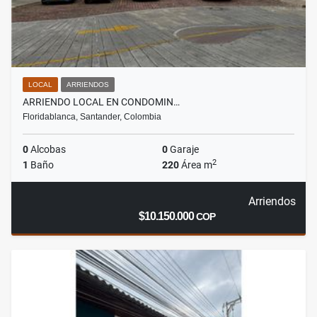
LOCAL
ARRIENDOS
ARRIENDO LOCAL EN CONDOMIN…
Floridablanca, Santander, Colombia
0
Alcobas
0
Garaje
2
1
Baño
220
Área m
Arriendos
$10.150.000
COP