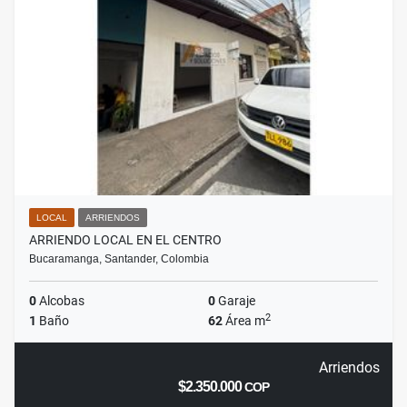
LOCAL
ARRIENDOS
ARRIENDO LOCAL EN EL CENTRO
Bucaramanga, Santander, Colombia
0
Alcobas
0
Garaje
2
1
Baño
62
Área m
Arriendos
$2.350.000
COP