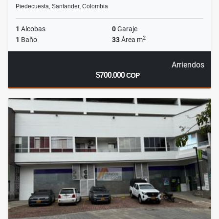
Piedecuesta, Santander, Colombia
1
Alcobas
0
Garaje
2
1
Baño
33
Área m
Arriendos
$700.000
COP