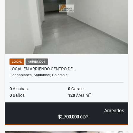
LOCAL
ARRIENDOS
LOCAL EN ARRIENDO CENTRO DE…
Floridablanca, Santander, Colombia
0
Alcobas
0
Garaje
2
0
Baños
120
Área m
Arriendos
$1.700.000
COP