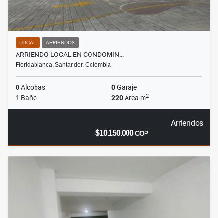
LOCAL
ARRIENDOS
ARRIENDO LOCAL EN CONDOMIN…
Floridablanca, Santander, Colombia
0
Alcobas
0
Garaje
2
1
Baño
220
Área m
Arriendos
$10.150.000
COP