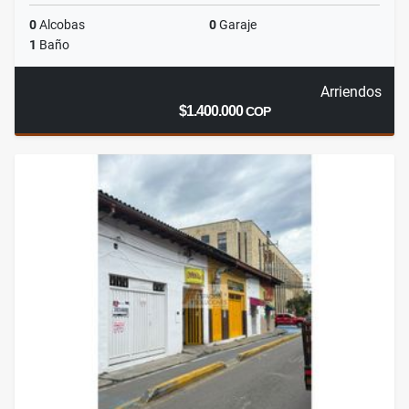
0
Alcobas
0
Garaje
1
Baño
Arriendos
$1.400.000
COP