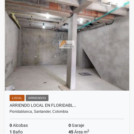
LOCAL
ARRIENDOS
ARRIENDO LOCAL EN FLORIDABL…
Floridablanca, Santander, Colombia
0
Alcobas
0
Garaje
2
1
Baño
45
Área m