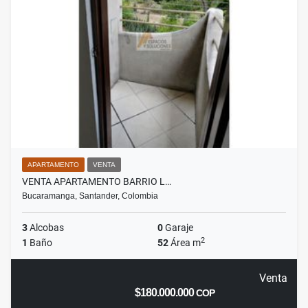
APARTAMENTO
VENTA
VENTA APARTAMENTO BARRIO L…
Bucaramanga, Santander, Colombia
3
Alcobas
0
Garaje
2
1
Baño
52
Área m
Venta
$180.000.000
COP