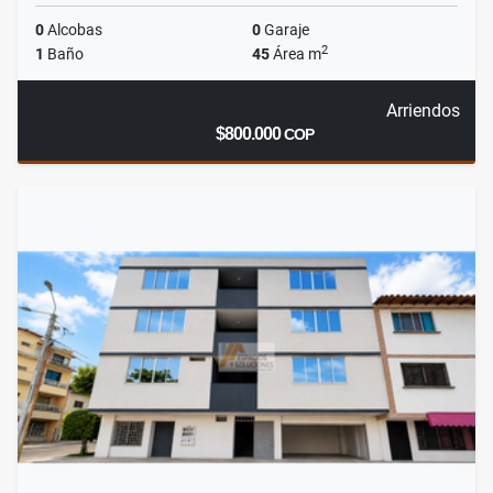
0
Alcobas
0
Garaje
2
1
Baño
45
Área m
Arriendos
$800.000
COP