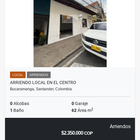
LOCAL
ARRIENDOS
ARRIENDO LOCAL EN EL CENTRO
Bucaramanga, Santander, Colombia
0
Alcobas
0
Garaje
2
1
Baño
62
Área m
Arriendos
$2.350.000
COP