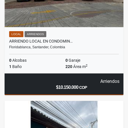
LOCAL
ARRIENDOS
ARRIENDO LOCAL EN CONDOMIN…
Floridablanca, Santander, Colombia
0
Alcobas
0
Garaje
2
1
Baño
220
Área m
Arriendos
$10.150.000
COP