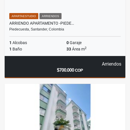
APARTAESTUDIO
ARRIENDOS
ARRIENDO APARTAMENTO -PIEDE…
Piedecuesta, Santander, Colombia
1
Alcobas
0
Garaje
2
1
Baño
33
Área m
Arriendos
$700.000
COP