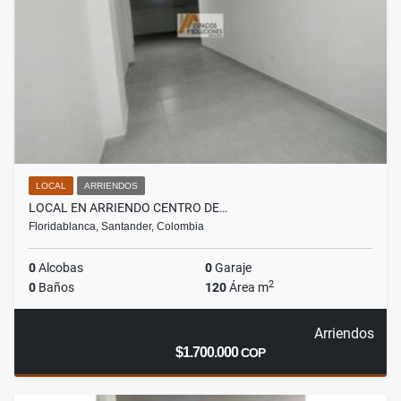
LOCAL
ARRIENDOS
LOCAL EN ARRIENDO CENTRO DE…
Floridablanca, Santander, Colombia
0
Alcobas
0
Garaje
2
0
Baños
120
Área m
Arriendos
$1.700.000
COP