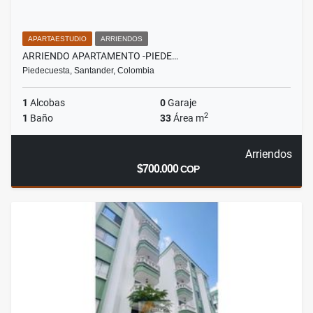
APARTAESTUDIO
ARRIENDOS
ARRIENDO APARTAMENTO -PIEDE…
Piedecuesta, Santander, Colombia
1
Alcobas
0
Garaje
2
1
Baño
33
Área m
Arriendos
$700.000
COP