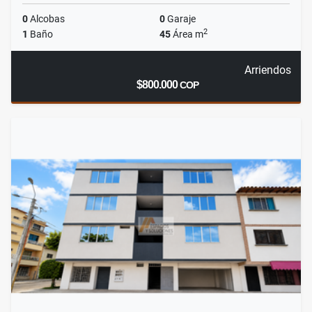
0
Alcobas
0
Garaje
2
1
Baño
45
Área m
Arriendos
$800.000
COP