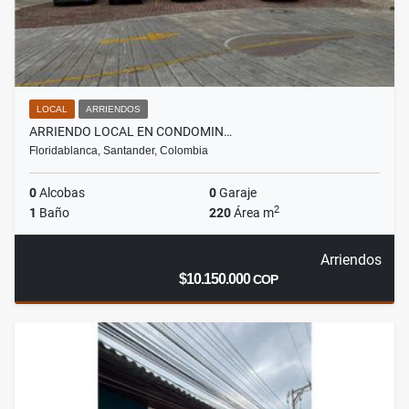
LOCAL
ARRIENDOS
ARRIENDO LOCAL EN CONDOMIN…
Floridablanca, Santander, Colombia
0
Alcobas
0
Garaje
2
1
Baño
220
Área m
Arriendos
$10.150.000
COP