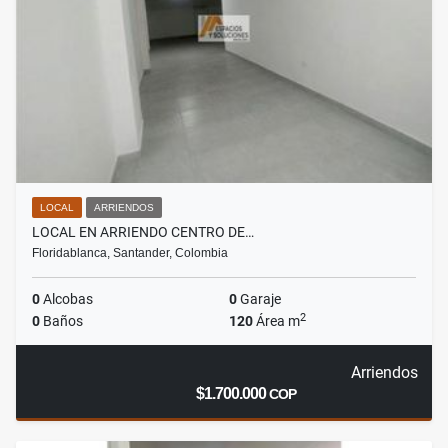
LOCAL
ARRIENDOS
LOCAL EN ARRIENDO CENTRO DE…
Floridablanca, Santander, Colombia
0
Alcobas
0
Garaje
2
0
Baños
120
Área m
Arriendos
$1.700.000
COP