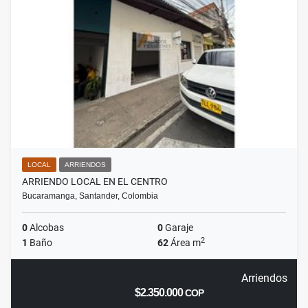
LOCAL
ARRIENDOS
ARRIENDO LOCAL EN EL CENTRO
Bucaramanga, Santander, Colombia
0
Alcobas
0
Garaje
2
1
Baño
62
Área m
Arriendos
$2.350.000
COP