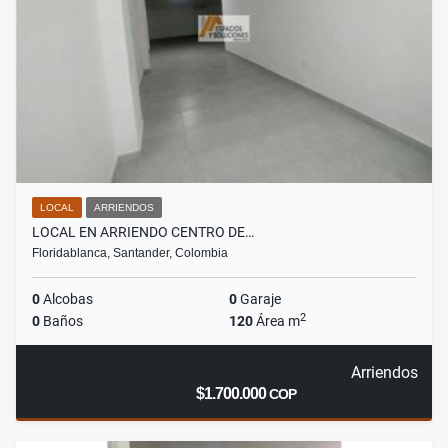
LOCAL
ARRIENDOS
LOCAL EN ARRIENDO CENTRO DE…
Floridablanca, Santander, Colombia
0
Alcobas
0
Garaje
2
0
Baños
120
Área m
Arriendos
$1.700.000
COP