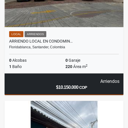
LOCAL
ARRIENDOS
ARRIENDO LOCAL EN CONDOMIN…
Floridablanca, Santander, Colombia
0
Alcobas
0
Garaje
2
1
Baño
220
Área m
Arriendos
$10.150.000
COP