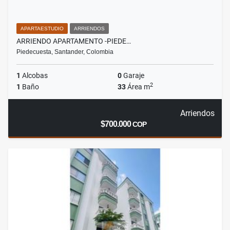
APARTAESTUDIO
ARRIENDOS
ARRIENDO APARTAMENTO -PIEDE…
Piedecuesta, Santander, Colombia
1
Alcobas
0
Garaje
2
1
Baño
33
Área m
Arriendos
$700.000
COP