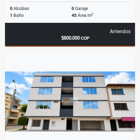
0
Alcobas
0
Garaje
2
1
Baño
45
Área m
Arriendos
$800.000
COP