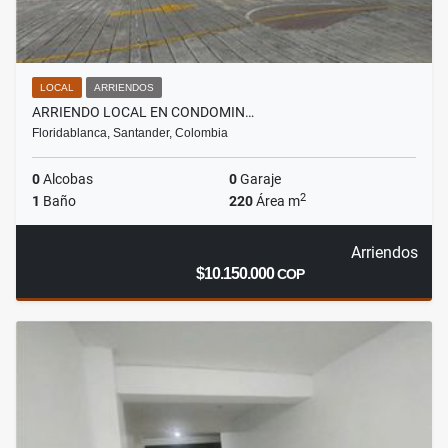
LOCAL
ARRIENDOS
ARRIENDO LOCAL EN CONDOMIN…
Floridablanca, Santander, Colombia
0
Alcobas
0
Garaje
2
1
Baño
220
Área m
Arriendos
$10.150.000
COP