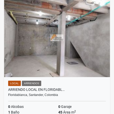
LOCAL
ARRIENDOS
ARRIENDO LOCAL EN FLORIDABL…
Floridablanca, Santander, Colombia
0
Alcobas
0
Garaje
2
1
Baño
45
Área m