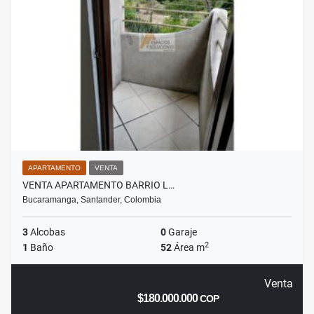
APARTAMENTO
VENTA
VENTA APARTAMENTO BARRIO L…
Bucaramanga, Santander, Colombia
3
Alcobas
0
Garaje
2
1
Baño
52
Área m
Venta
$180.000.000
COP