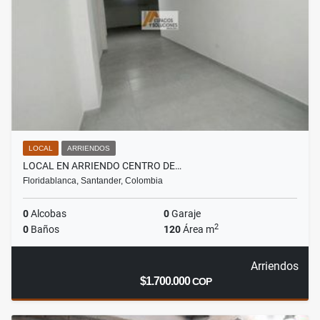
LOCAL
ARRIENDOS
LOCAL EN ARRIENDO CENTRO DE…
Floridablanca, Santander, Colombia
0
Alcobas
0
Garaje
2
0
Baños
120
Área m
Arriendos
$1.700.000
COP