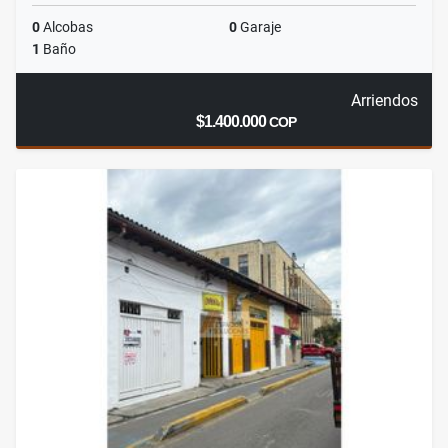
0
Alcobas
0
Garaje
1
Baño
Arriendos
$1.400.000
COP