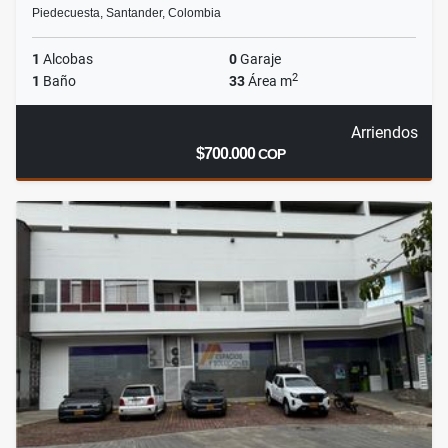
Piedecuesta, Santander, Colombia
1
Alcobas
0
Garaje
2
1
Baño
33
Área m
Arriendos
$700.000
COP