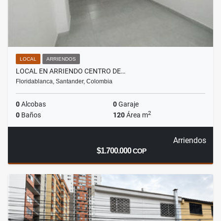
LOCAL
ARRIENDOS
LOCAL EN ARRIENDO CENTRO DE…
Floridablanca, Santander, Colombia
0
Alcobas
0
Garaje
2
0
Baños
120
Área m
Arriendos
$1.700.000
COP