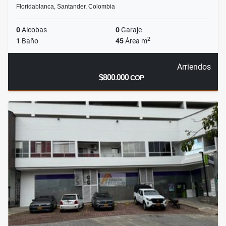
Floridablanca, Santander, Colombia
0
Alcobas
0
Garaje
2
1
Baño
45
Área m
Arriendos
$800.000
COP