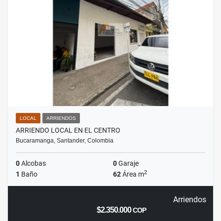
LOCAL
ARRIENDOS
ARRIENDO LOCAL EN EL CENTRO
Bucaramanga, Santander, Colombia
0
Alcobas
0
Garaje
2
1
Baño
62
Área m
Arriendos
$2.350.000
COP