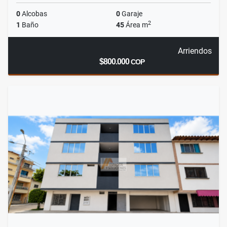
0
Alcobas
0
Garaje
2
1
Baño
45
Área m
Arriendos
$800.000
COP