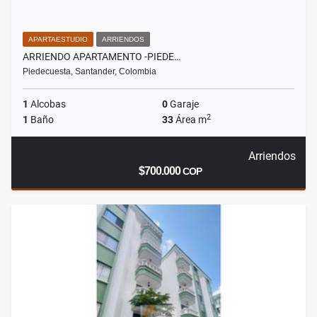
APARTAESTUDIO
ARRIENDOS
ARRIENDO APARTAMENTO -PIEDE…
Piedecuesta, Santander, Colombia
1
Alcobas
0
Garaje
2
1
Baño
33
Área m
Arriendos
$700.000
COP