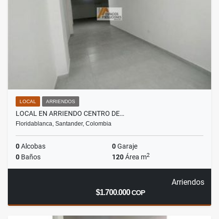
LOCAL
ARRIENDOS
LOCAL EN ARRIENDO CENTRO DE…
Floridablanca, Santander, Colombia
0
Alcobas
0
Garaje
2
0
Baños
120
Área m
Arriendos
$1.700.000
COP