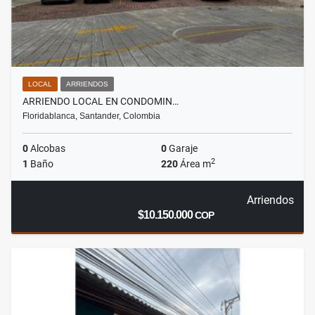
LOCAL
ARRIENDOS
ARRIENDO LOCAL EN CONDOMIN…
Floridablanca, Santander, Colombia
0
Alcobas
0
Garaje
2
1
Baño
220
Área m
Arriendos
$10.150.000
COP