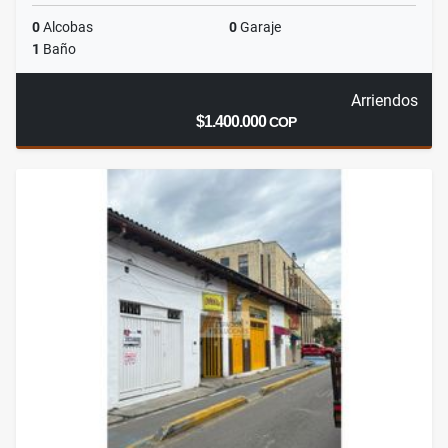
0
Alcobas
0
Garaje
1
Baño
Arriendos
$1.400.000
COP