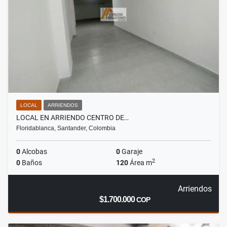
LOCAL
ARRIENDOS
LOCAL EN ARRIENDO CENTRO DE…
Floridablanca, Santander, Colombia
0
Alcobas
0
Garaje
2
0
Baños
120
Área m
Arriendos
$1.700.000
COP