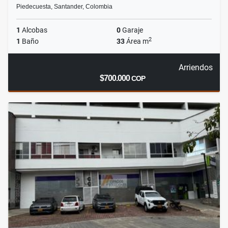
Piedecuesta, Santander, Colombia
1
Alcobas
0
Garaje
2
1
Baño
33
Área m
Arriendos
$700.000
COP