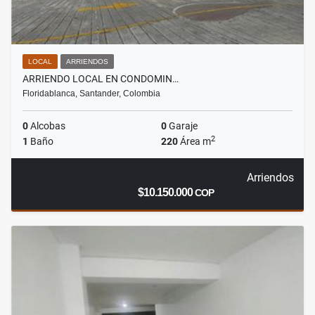
LOCAL
ARRIENDOS
ARRIENDO LOCAL EN CONDOMIN…
Floridablanca, Santander, Colombia
0
Alcobas
0
Garaje
2
1
Baño
220
Área m
Arriendos
$10.150.000
COP