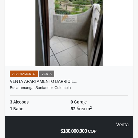
APARTAMENTO
VENTA
VENTA APARTAMENTO BARRIO L…
Bucaramanga, Santander, Colombia
3
Alcobas
0
Garaje
2
1
Baño
52
Área m
Venta
$180.000.000
COP