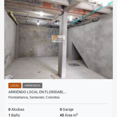
LOCAL
ARRIENDOS
ARRIENDO LOCAL EN FLORIDABL…
Floridablanca, Santander, Colombia
0
Alcobas
0
Garaje
2
1
Baño
45
Área m